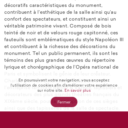
décoratifs caractéristiques du monument,
contribuent à l’esthétique de la salle ainsi qu’au
confort des spectateurs, et constituent ainsi un
véritable patrimoine vivant. Composé de bois
teinté de noir et de velours rouge capitonné, ces
fauteuils sont emblématiques du style Napoléon III
et contribuent à la richesse des décorations du
monument. Tel un public permanent, ils sont les
témoins des plus grandes œuvres du répertoire
lyrique et chorégraphique de l’Opéra national de
Paris et symbolisent le génie de leur créateur,
En poursuivant votre navigation, vous acceptez
Charles Garnier. L’architecte collabora avec
l’utilisation de cookies afin d'améliorer votre expérience
l’entreprise familiale Belloir & Vazelle, tapissiers et
sur notre site.
En savoir plus
décorateurs des plus grands théâtres français du
XIXème siècle, pour la conception de ces sièges
Fermer
ainsi que des tapisseries de la salle de spectacle.